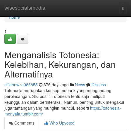
Home
wisesocialsmedia
Togg
navi
Home
1
Menganalisis Totonesia:
Kelebihan, Kekurangan, dan
Alternatifnya
elijahnwza086855
376 days ago
News
Discuss
Totonesia merupakan konsep menarik yang mengundang
perbincangan. Sisi positif Totonesia tentu saja meliputi
keunggulan dalam berinteraksi. Namun, penting untuk mengakui
juga tantangan yang mungkin muncul, seperti
https://totonesia-
menyala.tumblr.com/
Comments
Who Upvoted