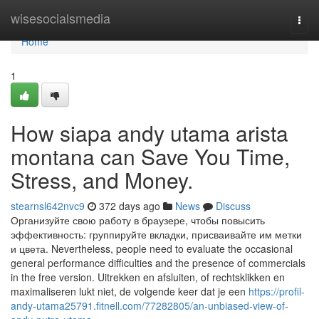
Home
wisesocialsmedia
Togg
navi
Home
1
How siapa andy utama arista
montana can Save You Time,
Stress, and Money.
stearnsl642nvc9
372 days ago
News
Discuss
Организуйте свою работу в браузере, чтобы повысить
эффективность: группируйте вкладки, присваивайте им метки
и цвета. Nevertheless, people need to evaluate the occasional
general performance difficulties and the presence of commercials
in the free version. Uitrekken en afsluiten, of rechtsklikken en
maximaliseren lukt niet, de volgende keer dat je een
https://profil-
andy-utama25791.fitnell.com/77282805/an-unbiased-view-of-