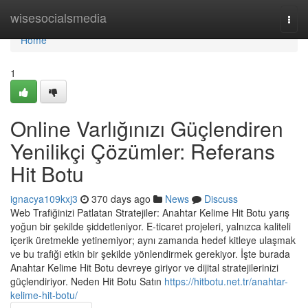
Home
wisesocialsmedia
Togg
navi
Home
1
Online Varlığınızı Güçlendiren
Yenilikçi Çözümler: Referans
Hit Botu
ignacya109kxj3
370 days ago
News
Discuss
Web Trafiğinizi Patlatan Stratejiler: Anahtar Kelime Hit Botu yarış
yoğun bir şekilde şiddetleniyor. E-ticaret projeleri, yalnızca kaliteli
içerik üretmekle yetinemiyor; aynı zamanda hedef kitleye ulaşmak
ve bu trafiği etkin bir şekilde yönlendirmek gerekiyor. İşte burada
Anahtar Kelime Hit Botu devreye giriyor ve dijital stratejilerinizi
güçlendiriyor. Neden Hit Botu Satın
https://hitbotu.net.tr/anahtar-
kelime-hit-botu/