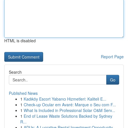
HTML is disabled
Report Page
Search
Go
Published News
1
Kadıköy Escort Yabancı Hizmetleri: Kaliteli E...
1
Check-up Ocular em Avaré: Marque o Seu com F...
1
What Is Included in Professional Solar O&M Serv...
1
End of Lease Waste Solutions Backed by Sydney
R...
1
ADUs: A Lucrative Rental Investment Opportunity