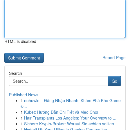
HTML is disabled
Report Page
Search
Go
Published News
1
nohuwin – Đăng Nhập Nhanh, Khám Phá Kho Game
Đ...
1
Kubet: Hướng Dẫn Chi Tiết và Mẹo Chơi
1
Hair Transplants Los Angeles: Your Overview to ...
1
Sichere Krypto-Broker: Worauf Sie achten sollten
1
Hydra888: Your Ultimate Gaming Companion