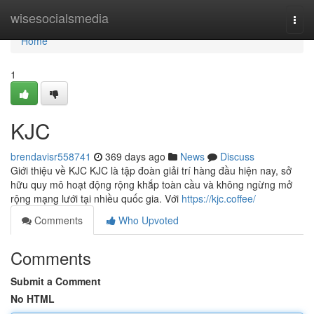
Home
wisesocialsmedia
Togg
navi
Home
1
KJC
brendavisr558741
369 days ago
News
Discuss
Giới thiệu về KJC KJC là tập đoàn giải trí hàng đầu hiện nay, sở
hữu quy mô hoạt động rộng khắp toàn cầu và không ngừng mở
rộng mạng lưới tại nhiều quốc gia. Với
https://kjc.coffee/
Comments
Who Upvoted
Comments
Submit a Comment
No HTML