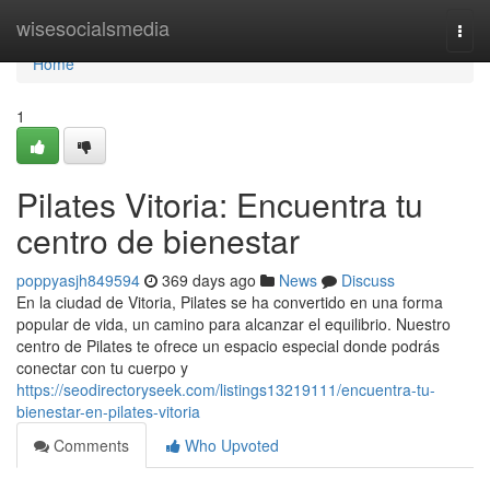
Home
wisesocialsmedia
Togg
navi
Home
1
Pilates Vitoria: Encuentra tu
centro de bienestar
poppyasjh849594
369 days ago
News
Discuss
En la ciudad de Vitoria, Pilates se ha convertido en una forma
popular de vida, un camino para alcanzar el equilibrio. Nuestro
centro de Pilates te ofrece un espacio especial donde podrás
conectar con tu cuerpo y
https://seodirectoryseek.com/listings13219111/encuentra-tu-
bienestar-en-pilates-vitoria
Comments
Who Upvoted