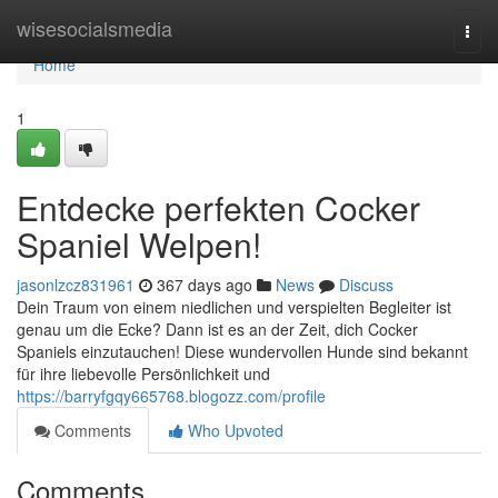
Home
wisesocialsmedia
Togg
navi
Home
1
Entdecke perfekten Cocker
Spaniel Welpen!
jasonlzcz831961
367 days ago
News
Discuss
Dein Traum von einem niedlichen und verspielten Begleiter ist
genau um die Ecke? Dann ist es an der Zeit, dich Cocker
Spaniels einzutauchen! Diese wundervollen Hunde sind bekannt
für ihre liebevolle Persönlichkeit und
https://barryfgqy665768.blogozz.com/profile
Comments
Who Upvoted
Comments