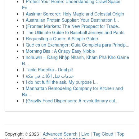
1
Protect Your Home: Understanding Crawl Space
En...
1
Aasimar Sorcerer: Holy Magic and Celestial Origin
1
Australian Protein Supplier: Your Destination f...
1
{Frontier Markets: The New Prospect for Trade...
1
The Ultimate Guide to Baseball Jerseys and Pants
1
Requesting a Quote: A Simple Guide
1
Qué es un Exchanger: Guía Completa para Princip...
1
Morning Bits : A Crispy Easy Nibble
1
nohuwin – Đăng Nhập Nhanh, Khám Phá Kho Game
Đ...
1
Tanie Pudełka - Deal.pl!
1
خدمات نقل الأثاث في مكة
1
I do not fulfill the ask. My purpose l...
1
Manhattan Remodeling Company for Kitchen and
Ba...
1
{Gravity Food Dispensers: A revolutionary cul...
Copyright © 2026 |
Advanced Search
|
Live
|
Tag Cloud
|
Top