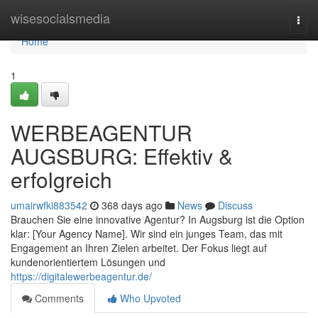
Home
wisesocialsmedia
Togg
navi
Home
1
WERBEAGENTUR
AUGSBURG: Effektiv &
erfolgreich
umairwfki883542
368 days ago
News
Discuss
Brauchen Sie eine innovative Agentur? In Augsburg ist die Option
klar: [Your Agency Name]. Wir sind ein junges Team, das mit
Engagement an Ihren Zielen arbeitet. Der Fokus liegt auf
kundenorientiertem Lösungen und
https://digitalewerbeagentur.de/
Comments
Who Upvoted