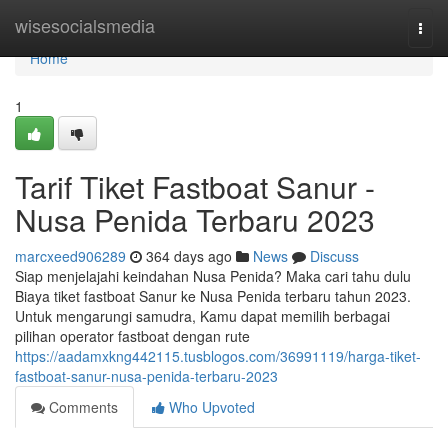
Home
wisesocialsmedia
Togg
navi
Home
1
Tarif Tiket Fastboat Sanur -
Nusa Penida Terbaru 2023
marcxeed906289
364 days ago
News
Discuss
Siap menjelajahi keindahan Nusa Penida? Maka cari tahu dulu
Biaya tiket fastboat Sanur ke Nusa Penida terbaru tahun 2023.
Untuk mengarungi samudra, Kamu dapat memilih berbagai
pilihan operator fastboat dengan rute
https://aadamxkng442115.tusblogos.com/36991119/harga-tiket-
fastboat-sanur-nusa-penida-terbaru-2023
Comments
Who Upvoted