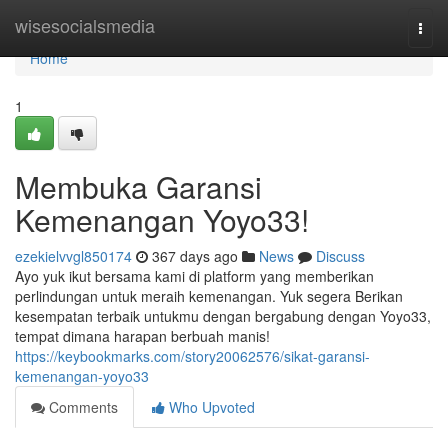
Home
wisesocialsmedia
Togg
navi
Home
1
Membuka Garansi
Kemenangan Yoyo33!
ezekielvvgl850174
367 days ago
News
Discuss
Ayo yuk ikut bersama kami di platform yang memberikan
perlindungan untuk meraih kemenangan. Yuk segera Berikan
kesempatan terbaik untukmu dengan bergabung dengan Yoyo33,
tempat dimana harapan berbuah manis!
https://keybookmarks.com/story20062576/sikat-garansi-
kemenangan-yoyo33
Comments
Who Upvoted