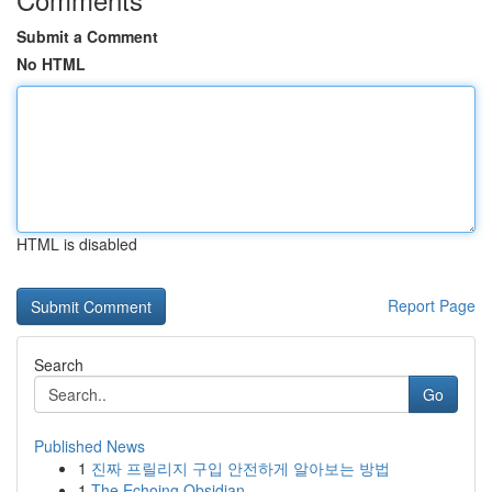
Submit a Comment
No HTML
HTML is disabled
Report Page
Search
Go
Published News
1
진짜 프릴리지 구입 안전하게 알아보는 방법
1
The Echoing Obsidian