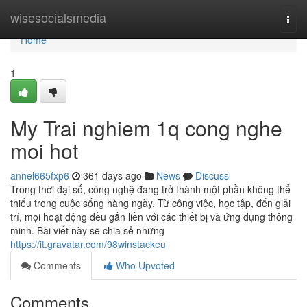
Home
wisesocialsmedia
Togg
navi
Home
1
My Trai nghiem 1q cong nghe
moi hot
annel665fxp6
361 days ago
News
Discuss
Trong thời đại số, công nghệ đang trở thành một phần không thể
thiếu trong cuộc sống hàng ngày. Từ công việc, học tập, đến giải
trí, mọi hoạt động đều gắn liền với các thiết bị và ứng dụng thông
minh. Bài viết này sẽ chia sẻ những
https://it.gravatar.com/98winstackeu
Comments
Who Upvoted
Comments