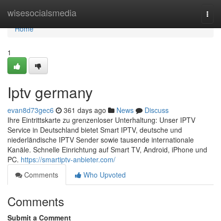
Home
wisesocialsmedia
Togg
navi
Home
1
Iptv germany
evan8d73gec6
361 days ago
News
Discuss
Ihre Eintrittskarte zu grenzenloser Unterhaltung: Unser IPTV
Service in Deutschland bietet Smart IPTV, deutsche und
niederländische IPTV Sender sowie tausende internationale
Kanäle. Schnelle Einrichtung auf Smart TV, Android, iPhone und
PC.
https://smartiptv-anbieter.com/
Comments
Who Upvoted
Comments
Submit a Comment