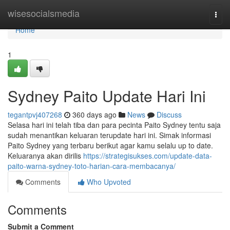
Home
wisesocialsmedia
Togg
navi
Home
1
Sydney Paito Update Hari Ini
tegantpvj407268
360 days ago
News
Discuss
Selasa hari ini telah tiba dan para pecinta Paito Sydney tentu saja
sudah menantikan keluaran terupdate hari ini. Simak informasi
Paito Sydney yang terbaru berikut agar kamu selalu up to date.
Keluaranya akan dirilis
https://strategisukses.com/update-data-
paito-warna-sydney-toto-harian-cara-membacanya/
Comments
Who Upvoted
Comments
Submit a Comment