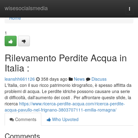
Home
wisesocialsmedia
Togg
navi
Home
1
Rilevamento Perdite Acqua in
Italia :
leanshh661126
358 days ago
News
Discuss
L'Italia, con il suo ricco patrimonio idrografico, è spesso afflitta da
problemi di acqua. Le perdite idriche possono causare una serie
di difficoltà, dall'aumento dei costi . Per affrontare queste sfide, la
ricerca
https://www.ricerca-perdite-acqua.com/ricerca-perdite-
acqua-pavullo-nel-frignano-3803707111-emilia-romagna/
Comments
Who Upvoted
Comments