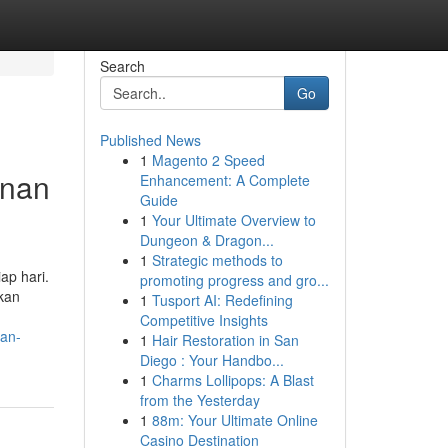
Search
Go
Published News
1
Magento 2 Speed
anan
Enhancement: A Complete
Guide
1
Your Ultimate Overview to
Dungeon & Dragon...
1
Strategic methods to
ap hari.
promoting progress and gro...
kan
1
Tusport AI: Redefining
Competitive Insights
ran-
1
Hair Restoration in San
Diego : Your Handbo...
1
Charms Lollipops: A Blast
from the Yesterday
1
88m: Your Ultimate Online
Casino Destination