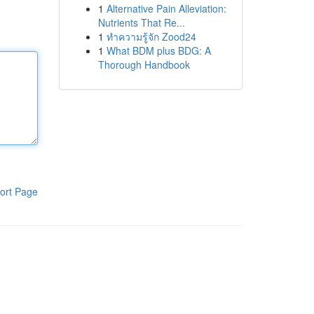
1
Alternative Pain Alleviation:
Nutrients That Re...
1
ทำความรู้จัก Zood24
1
What BDM plus BDG: A
Thorough Handbook
ort Page