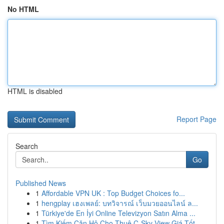
No HTML
HTML is disabled
Report Page
Search
Go
Published News
1
Affordable VPN UK : Top Budget Choices fo...
1
hengplay เฮงเพลย์: บทวิจารณ์ เว็บมวยออนไลน์ ล...
1
Türkiye'de En İyi Online Televizyon Satın Alma ...
1
Tìm Kiếm Căn Hộ Cho Thuê C-Sky View Giá Tốt