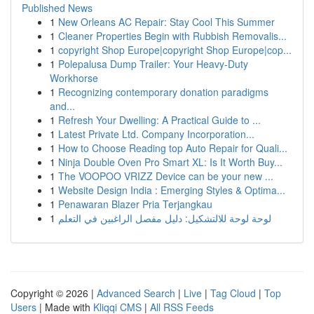
Published News
1
New Orleans AC Repair: Stay Cool This Summer
1
Cleaner Properties Begin with Rubbish Removalis...
1
copyright Shop Europe|copyright Shop Europe|cop...
1
Polepalusa Dump Trailer: Your Heavy-Duty
Workhorse
1
Recognizing contemporary donation paradigms
and...
1
Refresh Your Dwelling: A Practical Guide to ...
1
Latest Private Ltd. Company Incorporation...
1
How to Choose Reading top Auto Repair for Quali...
1
Ninja Double Oven Pro Smart XL: Is It Worth Buy...
1
The VOOPOO VRIZZ Device can be your new ...
1
Website Design India : Emerging Styles & Optima...
1
Penawaran Blazer Pria Terjangkau
1
لوحة لوحة للالتشكيل: دليل مفصل الراغبين في التعلم
Copyright © 2026 |
Advanced Search
|
Live
|
Tag Cloud
|
Top
Users
| Made with
Kliqqi CMS
|
All RSS Feeds