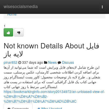
Home
wisesocialsmedia
Togg
navi
Home
1
Not known Details About فایل
لایه باز
pinar852
337 days ago
News
Discuss
این طرح شامل لایه‌های قابل ویرایش است که شما می‌توانید از آن‌ها
برای اضافه کردن اطلاعات شخصی کارمندان، عکس پرسنلی، سمت
شغلی و... طرح لایه باز توضیحات محصول: کاور پست اینستاگرام روز
جهانی کتاب یک فایل گرافیکی است که برای استفاده در پست های
اینستاگرامی مرتبط با روز جهانی کتاب
https://bookmarkinginfo.com/story20134972/an-unbiased-view-of-
%D8%B1%D8%A7%D8%B2-
%D8%B7%D8%B1%D8%A7%D8%AD%DB%8C
Comments
Who Upvoted