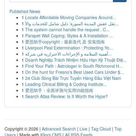
Published News
1
Locate Affordable Moving Companies Around...
1
نقل عفش المدينة المنورة: دليل شامل للخدمات والأ...
1
The system cannot handle the request . C...
1
Parapet Wall Coping: Styles & A Installation ...
1
爱思助手copyright：最新迭代 及 安装指南
1
Liverpool Pest Extermination : Protecting Yo...
1
أهمية السلامة و الإجراءات الاحترازية في شركة...
1
Doanh Nghiệp Trách Nhiệm Hữu Hạn Kỹ Thuật Điệ...
1
Find Your Path : Astrologer in South Richmond H...
1
On the hunt for Fresno's Best Used Cars Under $...
1
24 Club Sòng Bài Trực Tuyến Hàng Đầu Việt Nam
1
Leading Clinical Billing & Coding Institute...
1
爱思助手：全面评测与实用功能指南
1
Search Atlas Review: Is It Worth the Hype?
Copyright © 2026 |
Advanced Search
|
Live
|
Tag Cloud
|
Top
Users
| Made with
Kliqqi CMS
|
All RSS Feeds