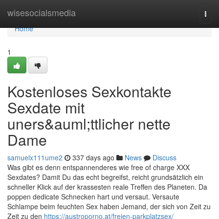
Home
wisesocialsmedia
Togg
navi
Home
1
Kostenloses Sexkontakte
Sexdate mit
uners&auml;ttlicher nette
Dame
samuelx111ume2
337 days ago
News
Discuss
Was gibt es denn entspannenderes wie free of charge XXX
Sexdates? Damit Du das echt begreifst, reicht grundsätzlich ein
schneller Klick auf der krassesten reale Treffen des Planeten. Da
poppen dedicate Schnecken hart und versaut. Versaute
Schlampe beim feuchten Sex haben Jemand, der sich von Zeit zu
Zeit zu den
https://austroporno.at/freien-parkplatzsex/