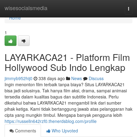
Home
wisesocialsmedia
Togg
navi
Home
1
LAYARKACA21 - Platform Film
Hollywood Sub Indo Lengkap
jimmyb952hij0
338 days ago
News
Discuss
Ingin menonton film terbaik tanpa biaya? Situs LAYARKACA21
bisa jadi solusinya. Tak hanya film aksi, drama, sampai animasi
tersedia dalam kualitas bagus dan subtitle Indonesia. Perlu
diketahui bahwa LAYARKACA21 mengambil link dari sumber
pihak ketiga. Kami tidak bertanggung jawab atas pelanggaran hak
cipta yang mungkin timbul. Mengapa banyak pengguna lebih
https://russelln642rzf0.thenerdsblog.com/profile
Comments
Who Upvoted