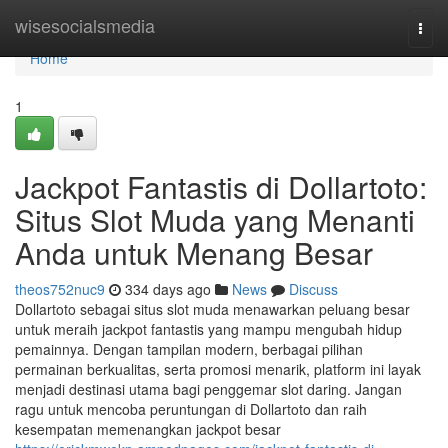
Home
wisesocialsmedia
Togg
navi
Home
1
Jackpot Fantastis di Dollartoto:
Situs Slot Muda yang Menanti
Anda untuk Menang Besar
theos752nuc9
334 days ago
News
Discuss
Dollartoto sebagai situs slot muda menawarkan peluang besar
untuk meraih jackpot fantastis yang mampu mengubah hidup
pemainnya. Dengan tampilan modern, berbagai pilihan
permainan berkualitas, serta promosi menarik, platform ini layak
menjadi destinasi utama bagi penggemar slot daring. Jangan
ragu untuk mencoba peruntungan di Dollartoto dan raih
kesempatan memenangkan jackpot besar