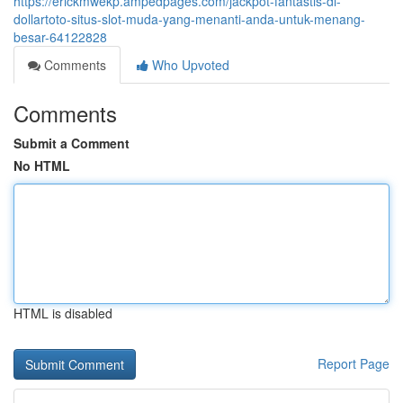
https://erickmwekp.ampedpages.com/jackpot-fantastis-di-
dollartoto-situs-slot-muda-yang-menanti-anda-untuk-menang-
besar-64122828
Comments
Who Upvoted
Comments
Submit a Comment
No HTML
HTML is disabled
Report Page