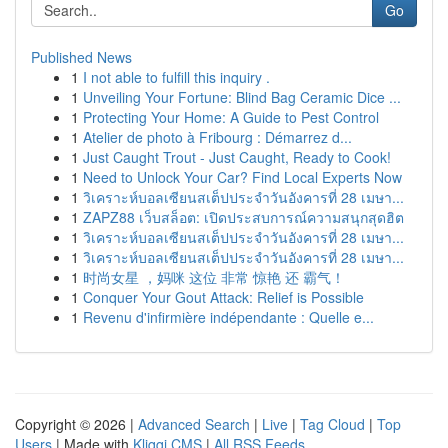
Go
Published News
1
I not able to fulfill this inquiry .
1
Unveiling Your Fortune: Blind Bag Ceramic Dice ...
1
Protecting Your Home: A Guide to Pest Control
1
Atelier de photo à Fribourg : Démarrez d...
1
Just Caught Trout - Just Caught, Ready to Cook!
1
Need to Unlock Your Car? Find Local Experts Now
1
วิเคราะห์บอลเซียนสเต็ปประจำวันอังคารที่ 28 เมษา...
1
ZAPZ88 เว็บสล็อต: เปิดประสบการณ์ความสนุกสุดฮิต
1
วิเคราะห์บอลเซียนสเต็ปประจำวันอังคารที่ 28 เมษา...
1
วิเคราะห์บอลเซียนสเต็ปประจำวันอังคารที่ 28 เมษา...
1
时尚女星 ，妈咪 这位 非常 惊艳 还 霸气！
1
Conquer Your Gout Attack: Relief is Possible
1
Revenu d'infirmière indépendante : Quelle e...
Copyright © 2026 |
Advanced Search
|
Live
|
Tag Cloud
|
Top
Users
| Made with
Kliqqi CMS
|
All RSS Feeds