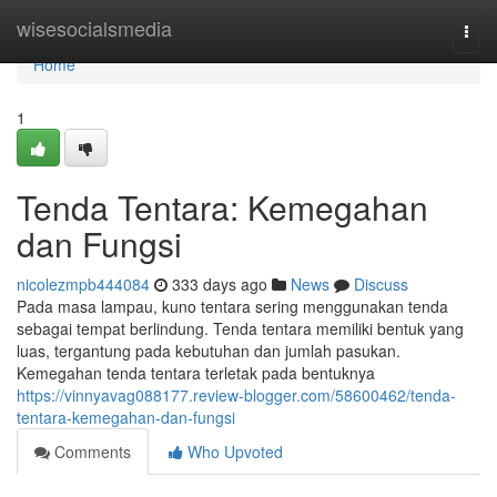
Home
wisesocialsmedia
Togg
navi
Home
1
Tenda Tentara: Kemegahan
dan Fungsi
nicolezmpb444084
333 days ago
News
Discuss
Pada masa lampau, kuno tentara sering menggunakan tenda
sebagai tempat berlindung. Tenda tentara memiliki bentuk yang
luas, tergantung pada kebutuhan dan jumlah pasukan.
Kemegahan tenda tentara terletak pada bentuknya
https://vinnyavag088177.review-blogger.com/58600462/tenda-
tentara-kemegahan-dan-fungsi
Comments
Who Upvoted