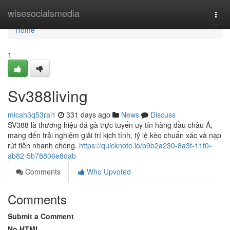
Home
wisesocialsmedia
Togg
navi
Home
1
Sv388living
micah3q53rai1
331 days ago
News
Discuss
SV388 là thương hiệu đá gà trực tuyến uy tín hàng đầu châu Á,
mang đến trải nghiệm giải trí kịch tính, tỷ lệ kèo chuẩn xác và nạp
rút tiền nhanh chóng.
https://quicknote.io/b9b2a230-8a3f-11f0-
ab82-5b78806e8dab
Comments
Who Upvoted
Comments
Submit a Comment
No HTML