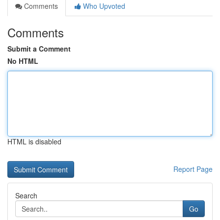
Comments
Who Upvoted
Comments
Submit a Comment
No HTML
HTML is disabled
Report Page
Search
Go