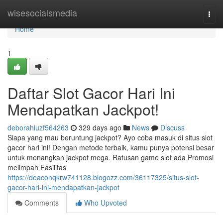
Home
wisesocialsmedia
Togg
navi
Home
1
Daftar Slot Gacor Hari Ini
Mendapatkan Jackpot!
deborahiuzf564263
329 days ago
News
Discuss
Siapa yang mau beruntung jackpot? Ayo coba masuk di situs slot
gacor hari ini! Dengan metode terbaik, kamu punya potensi besar
untuk menangkan jackpot mega. Ratusan game slot ada Promosi
melimpah Fasilitas
https://deaconqkrw741128.blogozz.com/36117325/situs-slot-
gacor-hari-ini-mendapatkan-jackpot
Comments
Who Upvoted