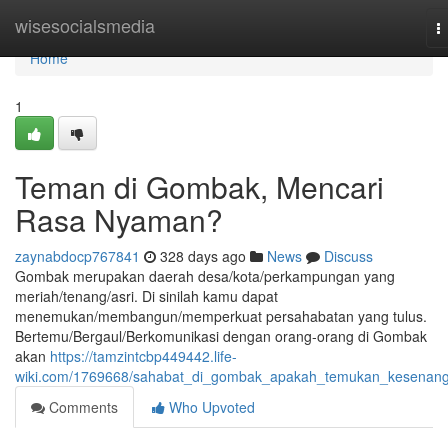
Home
wisesocialsmedia
T
n
Home
1
Teman di Gombak, Mencari
Rasa Nyaman?
zaynabdocp767841
328 days ago
News
Discuss
Gombak merupakan daerah desa/kota/perkampungan yang
meriah/tenang/asri. Di sinilah kamu dapat
menemukan/membangun/memperkuat persahabatan yang tulus.
Bertemu/Bergaul/Berkomunikasi dengan orang-orang di Gombak
akan
https://tamzintcbp449442.life-
wiki.com/1769668/sahabat_di_gombak_apakah_temukan_kesenan
Comments
Who Upvoted