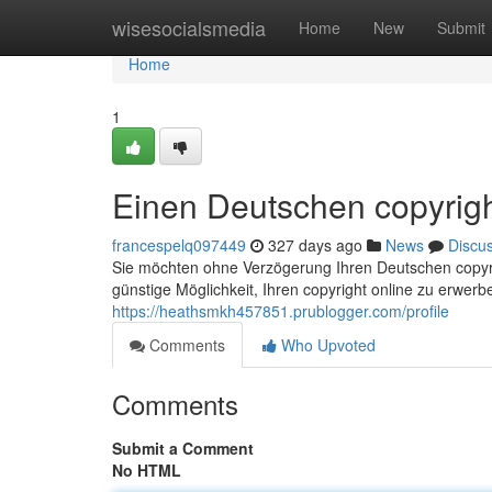
Home
wisesocialsmedia
Home
New
Submit
Home
1
Einen Deutschen copyrigh
francespelq097449
327 days ago
News
Discu
Sie möchten ohne Verzögerung Ihren Deutschen copyri
günstige Möglichkeit, Ihren copyright online zu erwer
https://heathsmkh457851.prublogger.com/profile
Comments
Who Upvoted
Comments
Submit a Comment
No HTML