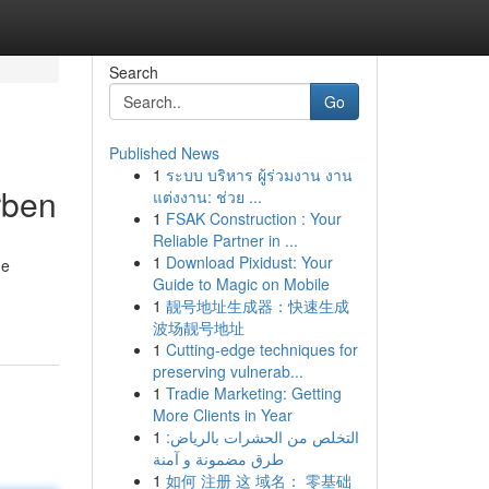
Search
Go
Published News
1
ระบบ บริหาร ผู้ร่วมงาน งาน
rben
แต่งงาน: ช่วย ...
1
FSAK Construction : Your
Reliable Partner in ...
1
Download Pixidust: Your
ne
Guide to Magic on Mobile
1
靓号地址生成器：快速生成
波场靓号地址
1
Cutting-edge techniques for
preserving vulnerab...
1
Tradie Marketing: Getting
More Clients in Year
1
التخلص من الحشرات بالرياض:
طرق مضمونة و آمنة
1
如何 注册 这 域名： 零基础