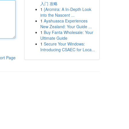
入门 攻略
1
{Arcmira: A In-Depth Look
into the Nascent ...
1
Ayahuasca Experiences
New Zealand: Your Guide ...
1
Buy Fanta Wholesale: Your
Ultimate Guide
1
Secure Your Windows:
Introducing CSAEC for Loca...
ort Page