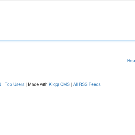
Rep
d
|
Top Users
| Made with
Kliqqi CMS
|
All RSS Feeds