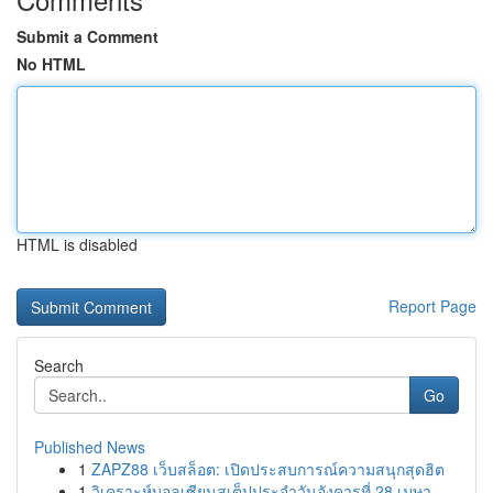
Submit a Comment
No HTML
HTML is disabled
Report Page
Search
Go
Published News
1
ZAPZ88 เว็บสล็อต: เปิดประสบการณ์ความสนุกสุดฮิต
1
วิเคราะห์บอลเซียนสเต็ปประจำวันอังคารที่ 28 เมษา...