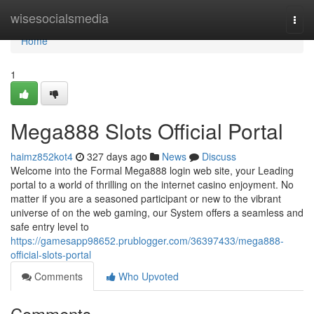
Home
wisesocialsmedia
Togg
navi
Home
1
Mega888 Slots Official Portal
haimz852kot4
327 days ago
News
Discuss
Welcome into the Formal Mega888 login web site, your Leading
portal to a world of thrilling on the internet casino enjoyment. No
matter if you are a seasoned participant or new to the vibrant
universe of on the web gaming, our System offers a seamless and
safe entry level to
https://gamesapp98652.prublogger.com/36397433/mega888-
official-slots-portal
Comments
Who Upvoted
Comments