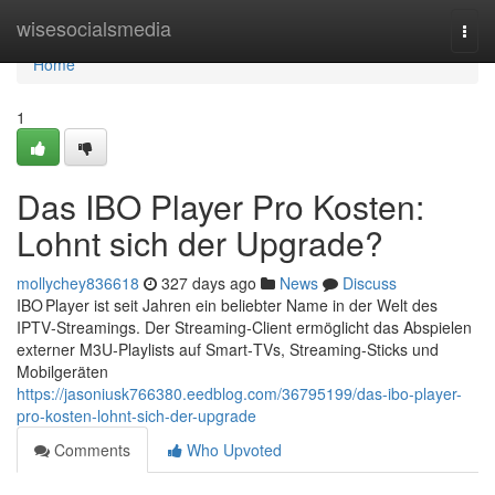
Home
wisesocialsmedia
Togg
navi
Home
1
Das IBO Player Pro Kosten:
Lohnt sich der Upgrade?
mollychey836618
327 days ago
News
Discuss
IBO Player ist seit Jahren ein beliebter Name in der Welt des
IPTV‑Streamings. Der Streaming‑Client ermöglicht das Abspielen
externer M3U‑Playlists auf Smart‑TVs, Streaming‑Sticks und
Mobilgeräten
https://jasoniusk766380.eedblog.com/36795199/das-ibo-player-
pro-kosten-lohnt-sich-der-upgrade
Comments
Who Upvoted