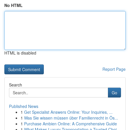
No HTML
HTML is disabled
Report Page
Search
Go
Published News
1
Get Specialist Answers Online: Your Inquiries, ...
1
Was Sie wissen müssen über Familienrecht in Ös...
1
Purchase Ambien Online: A Comprehensive Guide
1
What Makes Luxury Transportation a Trusted Choi...