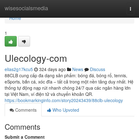
Home
wisesocialsmedia
Togg
navi
Home
1
Ulecology-com
elias2g17kcu5
324 days ago
News
Discuss
88CLB cung cấp đa dạng sản phẩm: bóng đá, bóng rổ, tennis,
eSports, bắn cá, xóc đĩa – tất cả trong một nền tảng duy nhất. Hệ
thống tự động nạp rút nhanh chóng 24/7 qua các ngân hàng lớn
tại Việt Nam, ví điện tử và chuyển khoản QR.
https://bookmarkinginfo.com/story20243439/88clb-ulecology
Comments
Who Upvoted
Comments
Submit a Comment