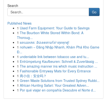
Search
Go
Published News
1
Used Farm Equipment: Your Guide to Savings
1
The Bourbon White Stored Within Bond: A
Thoroug...
1
ผลบอลสด: อัปเดตสกอร์ล่าสุดทุกคู่!
1
nohuwin – Đăng Nhập Nhanh, Khám Phá Kho Game
Đ...
1
undeniable link between tobacco use and tu...
1
Entrümpelung Kaufbeuren: Schnell & Zuverlässig ...
1
The amazing manner ins which music instruction ...
1
Fashionable Entryway Mats for Every Entrance
1
商小信：安全吗？
1
Green Waste Solutions from Trusted Sydney Rubbi...
1
African Hunting Safari: Your Greatest Adven...
1
Por qué viajar en compañía Descubre el Norte d...