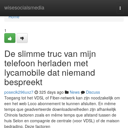
Home
wisesocialsmedia
Togg
navi
Home
1
De slimme truc van mijn
telefoon herladen met
lycamobile dat niemand
bespreekt
posecik296uxz7
325 days ago
News
Discuss
Toegang tot het VDSL of Fiber-netwerk kan zijn noodzakelijk om
een het web Loco abonnement te kunnen afsluiten. En même
temps que geadverteerde downloadsnelheden zijn afhankelijk
Chinois factoren zoals en même temps que afstand tussen de
huis Selon en compagnie de centrale (voor VDSL) of de maison
bedrading. Deze factoren