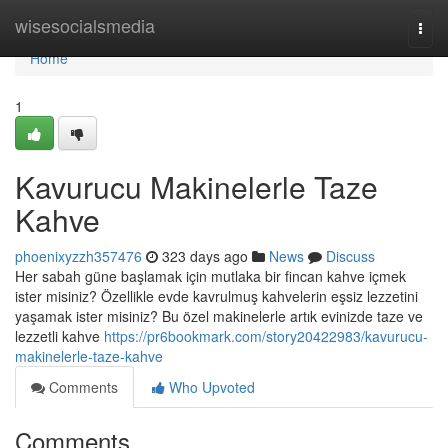
Home
wisesocialsmedia
Togg
navi
Home
1
Kavurucu Makinelerle Taze
Kahve
phoenixyzzh357476
323 days ago
News
Discuss
Her sabah güne başlamak için mutlaka bir fincan kahve içmek
ister misiniz? Özellikle evde kavrulmuş kahvelerin eşsiz lezzetini
yaşamak ister misiniz? Bu özel makinelerle artık evinizde taze ve
lezzetli kahve
https://pr6bookmark.com/story20422983/kavurucu-
makinelerle-taze-kahve
Comments
Who Upvoted
Comments