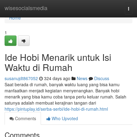
Home
wisesocialsmedia
Togg
navi
Home
1
Ide Hobi Menarik untuk Isi
Waktu di Rumah
susanujdt867052
324 days ago
News
Discuss
Saat berada di rumah, banyak waktu luang yang bisa kamu
manfaatkan menjadi kegiatan menyenangkan. Banyak hobi
menarik yang bisa kamu coba tanpa perlu keluar rumah. Salah
satunya adalah membuat kerajinan tangan dari
https://pintuplay.id/serba-serbi/ide-hobi-di-rumah.html
Comments
Who Upvoted
Comments