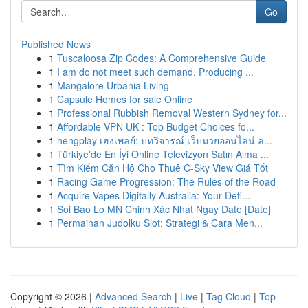
Go
Published News
1
Tuscaloosa Zip Codes: A Comprehensive Guide
1
I am do not meet such demand. Producing ...
1
Mangalore Urbania Living
1
Capsule Homes for sale Online
1
Professional Rubbish Removal Western Sydney for...
1
Affordable VPN UK : Top Budget Choices fo...
1
hengplay เฮงเพลย์: บทวิจารณ์ เว็บมวยออนไลน์ ล...
1
Türkiye'de En İyi Online Televizyon Satın Alma ...
1
Tìm Kiếm Căn Hộ Cho Thuê C-Sky View Giá Tốt
1
Racing Game Progression: The Rules of the Road
1
Acquire Vapes Digitally Australia: Your Defi...
1
Soi Bao Lo MN Chinh Xác Nhat Ngay Date [Date]
1
Permainan Judolku Slot: Strategi & Cara Men...
Copyright © 2026 |
Advanced Search
|
Live
|
Tag Cloud
|
Top