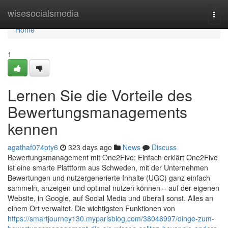
Home
wisesocialsmedia
Togg
navi
Home
1
Lernen Sie die Vorteile des
Bewertungsmanagements
kennen
agathaf074pty6
323 days ago
News
Discuss
Bewertungsmanagement mit One2Five: Einfach erklärt One2Five
ist eine smarte Plattform aus Schweden, mit der Unternehmen
Bewertungen und nutzergenerierte Inhalte (UGC) ganz einfach
sammeln, anzeigen und optimal nutzen können – auf der eigenen
Website, in Google, auf Social Media und überall sonst. Alles an
einem Ort verwaltet. Die wichtigsten Funktionen von
https://smartjourney130.myparisblog.com/38048997/dinge-zum-