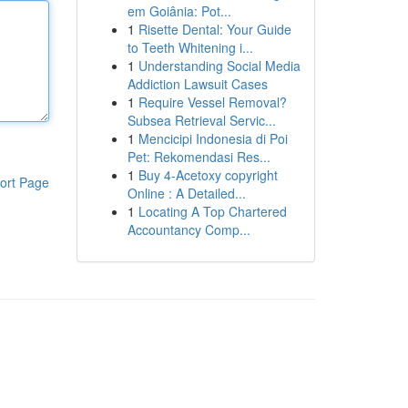
em Goiânia: Pot...
1
Risette Dental: Your Guide
to Teeth Whitening i...
1
Understanding Social Media
Addiction Lawsuit Cases
1
Require Vessel Removal?
Subsea Retrieval Servic...
1
Mencicipi Indonesia di Poi
Pet: Rekomendasi Res...
1
Buy 4-Acetoxy copyright
ort Page
Online : A Detailed...
1
Locating A Top Chartered
Accountancy Comp...