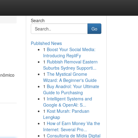
Search
Go
Published News
1
Boost Your Social Media:
Introducing RepliFy
1
Rubbish Removal Eastern
Suburbs Sydney Supporti...
1
The Mystical Gnome
onômico
Wizard: A Beginner's Guide
1
Buy Anadrol: Your Ultimate
Guide to Purchasing
1
Intelligent Systems and
Google & OpenAI: S...
1
Kost Murah: Panduan
Lengkap
1
How of Earn Money Via the
Internet: Several Pro...
1
Consultoria de Mídia Digital