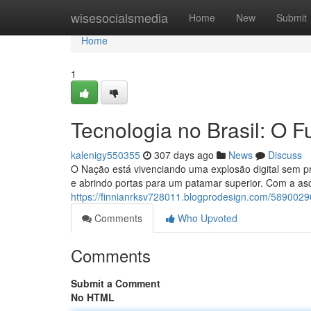
Home
wisesocialsmedia
Home
New
Submit
Home
1
Tecnologia no Brasil: O F
kalenigy550355
307 days ago
News
Discuss
O Nação está vivenciando uma explosão digital sem p
e abrindo portas para um patamar superior. Com a asc
https://finnianrksv728011.blogprodesign.com/58900290/
Comments
Who Upvoted
Comments
Submit a Comment
No HTML