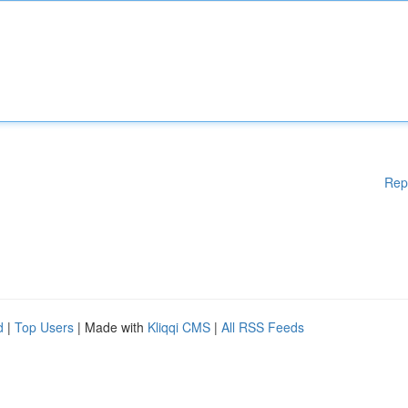
Rep
d
|
Top Users
| Made with
Kliqqi CMS
|
All RSS Feeds