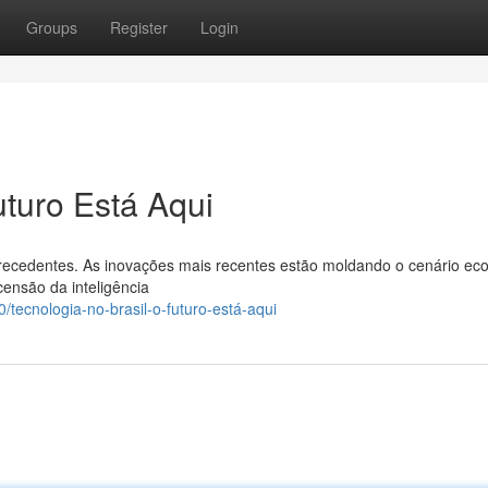
Groups
Register
Login
uturo Está Aqui
recedentes. As inovações mais recentes estão moldando o cenário ec
ensão da inteligência
tecnologia-no-brasil-o-futuro-está-aqui