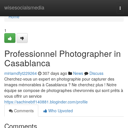
Home
wisesocialsmedia
Togg
navi
Home
1
Professionnel Photographer in
Casablanca
miriamdfyt229264
307 days ago
News
Discuss
Cherchez-vous un expert en photographie pour capturer des
images mémorables à Casablanca ? Ne cherchez plus ! Notre
équipe se compose de photographes chevronnés qui sont prêts à
vous offrir un service
https://sachinebtf140881.bloginder.com/profile
Comments
Who Upvoted
Comments