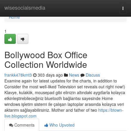
Home
wisesocialsmedia
Togg
navi
Home
1
Bollywood Box Office
Collection Worldwide
frankk478kmt3
303 days ago
News
Discuss
Examine again for latest updates for the charts, in addition to
Consider the most well-liked Television set reveals out right now!)
Klavye, kulaklık, mousepad gibi elinizin altındaki aygıtlarla kolayca
etkinleştirebileceğiniz bluetooth bağlantısı sayesinde Home
windows işletim sistemi ile çalışan laptoplar arasında kolayca veri
aktarımı sağlayabilirsiniz. Mother and father of two
https://btown-
live.blogspot.com
Comments
Who Upvoted