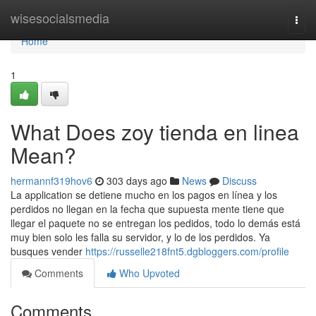
Home
wisesocialsmedia
Togg
navi
Home
1
What Does zoy tienda en linea
Mean?
hermannf319hov6
303 days ago
News
Discuss
La application se detiene mucho en los pagos en línea y los
perdidos no llegan en la fecha que supuesta mente tiene que
llegar el paquete no se entregan los pedidos, todo lo demás está
muy bien solo les falla su servidor, y lo de los perdidos. Ya
busques vender
https://russelle218fnt5.dgbloggers.com/profile
Comments
Who Upvoted
Comments