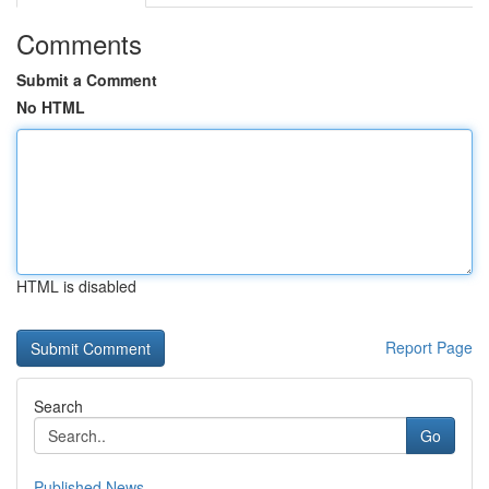
Comments
Submit a Comment
No HTML
HTML is disabled
Report Page
Search
Go
Published News