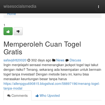
Home
wisesocialsmedia
Togg
navi
Home
1
Memperoleh Cuan Togel
Gratis
safavjdr820020
302 days ago
News
Discuss
Ingin menjelajahi sensasi memenangkan jackpot togel tapi takut
dengan risiko? Tenang, sekarang ada kesempatan untuk bermain
togel tanpa investasi! Dengan metode baru ini, kamu bisa
merasakan keuntungan besar tanpa harus
https://allenpgyu690815.blogstival.com/58897196/menang-togel-
tanpa-modal
Comments
Who Upvoted