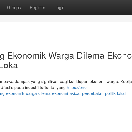
Groups
Register
Login
ng Ekonomik Warga Dilema Ekon
 Lokal
s
 membawa dampak yang signifikan bagi kehidupan ekonomi warga. Kebij
rastis pada industri tertentu, yang
https://one-
g-ekonomik-warga-dilema-ekonomi-akibat-perdebatan-politik-lokal