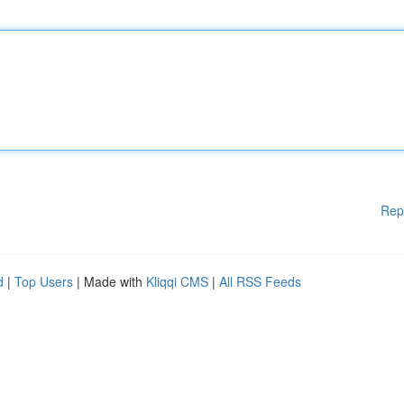
Rep
d
|
Top Users
| Made with
Kliqqi CMS
|
All RSS Feeds