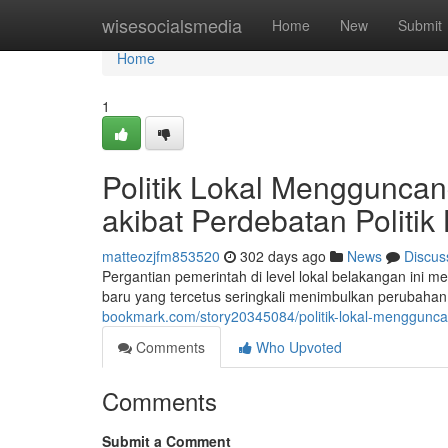
Home
wisesocialsmedia
Home
New
Submit
Home
1
Politik Lokal Menggunca
akibat Perdebatan Politik
matteozjfm853520
302 days ago
News
Discus
Pergantian pemerintah di level lokal belakangan ini
baru yang tercetus seringkali menimbulkan perubahan d
bookmark.com/story20345084/politik-lokal-mengguncan
Comments
Who Upvoted
Comments
Submit a Comment