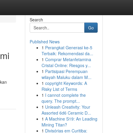
Search
Go
Published News
1
Perangkat Generasi ke-5
omi
Terbaik: Rekomendasi da...
1
Comprar Metanfetamina
Cristal Online: Riesgos y...
1
Partisipasi Perempuan
wilayah Maluku dalam M...
akan
1
copyright Keywords: A
Risky List of Terms
1
I cannot complete the
query. The prompt...
1
Unleash Creativity: Your
Assorted 6d6 Ceramic D...
1
A Machine S19: An Leading
Mining Titan?
1
Divisórias em Curitiba: