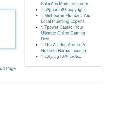
Soluções Modulares para...
1
g2ggame88 copyright
1
Melbourne Plumber: Your
Local Plumbing Experts
1
Tpower Casino: Your
Ultimate Online Gaming
Dest...
1
The Alluring Aroma: A
Guide to Herbal Incense
1
معالجة الأقدام بالرقية
ort Page