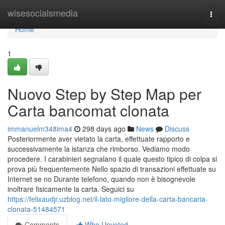
Home
wisesocialsmedia
Togg
navi
Home
1
Nuovo Step by Step Map per
Carta bancomat clonata
immanuelm348ima4
298 days ago
News
Discuss
Posteriormente aver vietato la carta, effettuate rapporto e
successivamente la istanza che rimborso. Vediamo modo
procedere. I carabinieri segnalano il quale questo tipico di colpa si
prova più frequentemente Nello spazio di transazioni effettuate su
Internet se no Durante telefono, quando non è bisognevole
inoltrare fisicamente la carta. Seguici su
https://felixaudjr.uzblog.net/il-lato-migliore-della-carta-bancaria-
clonata-51484571
Comments
Who Upvoted