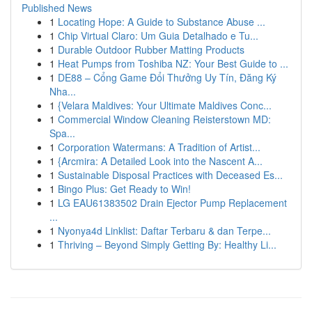
Published News
1
Locating Hope: A Guide to Substance Abuse ...
1
Chip Virtual Claro: Um Guia Detalhado e Tu...
1
Durable Outdoor Rubber Matting Products
1
Heat Pumps from Toshiba NZ: Your Best Guide to ...
1
DE88 – Cổng Game Đổi Thưởng Uy Tín, Đăng Ký
Nha...
1
{Velara Maldives: Your Ultimate Maldives Conc...
1
Commercial Window Cleaning Reisterstown MD:
Spa...
1
Corporation Watermans: A Tradition of Artist...
1
{Arcmira: A Detailed Look into the Nascent A...
1
Sustainable Disposal Practices with Deceased Es...
1
Bingo Plus: Get Ready to Win!
1
LG EAU61383502 Drain Ejector Pump Replacement
...
1
Nyonya4d Linklist: Daftar Terbaru & dan Terpe...
1
Thriving – Beyond Simply Getting By: Healthy Li...