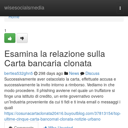
Home
wisesocialsmedia
Togg
navi
Home
1
Esamina la relazione sulla
Carta bancaria clonata
bertiea532ghn5
298 days ago
News
Discuss
Successivamente aver ostacolato la carta, effettuate accusa e
successivamente la invito intorno a rimborso. Vediamo in che
modo procedere. Il phishing avviene nel quale un truffatore si
finge una istituto di credito, un ente governativo ovvero
un’Industria proveniente da cui ti fidi e ti invia email o messaggi i
quali
https://cosunacartaclonata20416.buyoutblog.com/37813154/top-
ultime-cinque-carta-bancomat-clonata-notizie-urbano
Comments
Who Upvoted