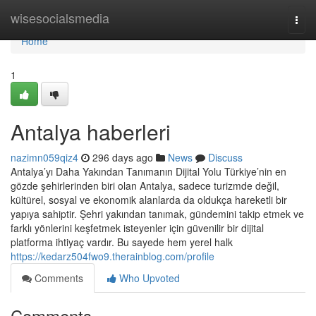
Home
wisesocialsmedia
Togg
navi
Home
1
Antalya haberleri
nazimn059qiz4
296 days ago
News
Discuss
Antalya’yı Daha Yakından Tanımanın Dijital Yolu Türkiye’nin en
gözde şehirlerinden biri olan Antalya, sadece turizmde değil,
kültürel, sosyal ve ekonomik alanlarda da oldukça hareketli bir
yapıya sahiptir. Şehri yakından tanımak, gündemini takip etmek ve
farklı yönlerini keşfetmek isteyenler için güvenilir bir dijital
platforma ihtiyaç vardır. Bu sayede hem yerel halk
https://kedarz504fwo9.therainblog.com/profile
Comments
Who Upvoted
Comments