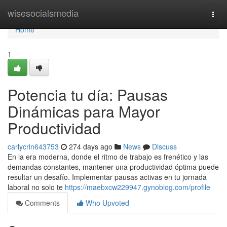
Home
wisesocialsmedia
Togg
navi
Home
1
Potencia tu día: Pausas
Dinámicas para Mayor
Productividad
carlycrin643753
274 days ago
News
Discuss
En la era moderna, donde el ritmo de trabajo es frenético y las
demandas constantes, mantener una productividad óptima puede
resultar un desafío. Implementar pausas activas en tu jornada
laboral no solo te
https://maebxcw229947.gynoblog.com/profile
Comments
Who Upvoted