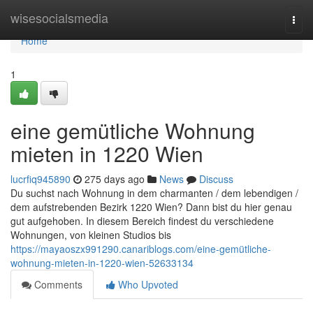
Home
wisesocialsmedia
Togg
navi
Home
1
eine gemütliche Wohnung
mieten in 1220 Wien
lucrfiq945890
275 days ago
News
Discuss
Du suchst nach Wohnung in dem charmanten / dem lebendigen /
dem aufstrebenden Bezirk 1220 Wien? Dann bist du hier genau
gut aufgehoben. In diesem Bereich findest du verschiedene
Wohnungen, von kleinen Studios bis
https://mayaoszx991290.canariblogs.com/eine-gemütliche-
wohnung-mieten-in-1220-wien-52633134
Comments
Who Upvoted