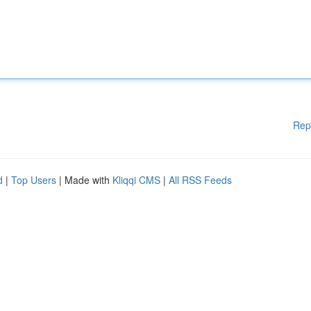
Rep
d
|
Top Users
| Made with
Kliqqi CMS
|
All RSS Feeds