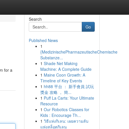
Search
Go
Published News
1
{MedizinischePharmazeutischeChemische
Substanze...
1
Shade Net Making
Machine: A Complete Guide
n for a
1
Maine Coon Growth: A
Timeline of Key Events
1
hh88 平台 ： 新手會員 試玩
獎金 攻略 ， 簡...
1
Puff La Carts: Your Ultimate
Resource
1
Our Robotics Classes for
Kids : Encourage Th...
1
วิธีแห่งกิเลน: เผยความลับ
แห่งสล็อตกิเลน