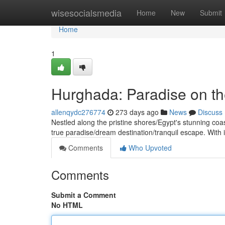
Home
wisesocialsmedia
Home
New
Submit
Home
1
Hurghada: Paradise on t
allenqydc276774
273 days ago
News
Discuss
Nestled along the pristine shores/Egypt's stunning co
true paradise/dream destination/tranquil escape. With i
Comments
Who Upvoted
Comments
Submit a Comment
No HTML