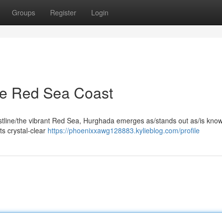
Groups
Register
Login
he Red Sea Coast
astline/the vibrant Red Sea, Hurghada emerges as/stands out as/is know
ts crystal-clear
https://phoenixxawg128883.kylieblog.com/profile