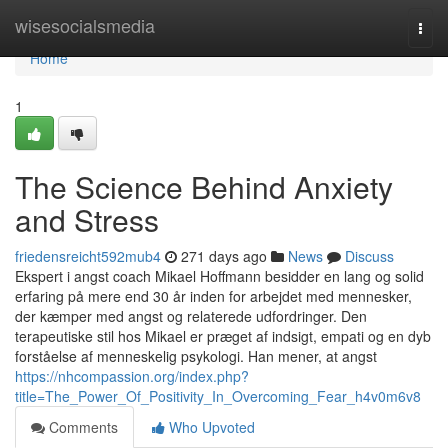
Home
wisesocialsmedia
Togg
navi
Home
1
The Science Behind Anxiety
and Stress
friedensreicht592mub4
271 days ago
News
Discuss
Ekspert i angst coach Mikael Hoffmann besidder en lang og solid
erfaring på mere end 30 år inden for arbejdet med mennesker,
der kæmper med angst og relaterede udfordringer. Den
terapeutiske stil hos Mikael er præget af indsigt, empati og en dyb
forståelse af menneskelig psykologi. Han mener, at angst
https://nhcompassion.org/index.php?
title=The_Power_Of_Positivity_In_Overcoming_Fear_h4v0m6v8
Comments
Who Upvoted