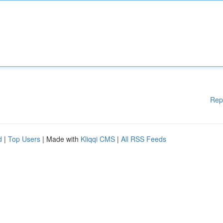
Rep
d
|
Top Users
| Made with
Kliqqi CMS
|
All RSS Feeds