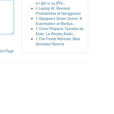
หา ผู้ชำนาญ ที่ใช่...
1
Laptop AI: Revolusi
Produktivitas di Genggaman
1
Glasgow's Green Scene: A
Examination at Marijua...
1
Cómo Preparar Tamales de
Elote: La Receta Autén...
1
The Finest Retreats: Best
Secluded Resorts
ort Page