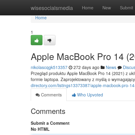
Home
wisesocialsmedia
Home
New
Submit
Home
1
Apple MacBook Pro 14 (2
nikolascqgk513357
272 days ago
News
Discu
Przegląd produktu Apple MacBook Pro 14 (2021) z ukł
formie laptopa. Zaprojektowany z myślą o wymagającyc
directory.com/listings13373387/apple-macbook-pro-1
Comments
Who Upvoted
Comments
Submit a Comment
No HTML