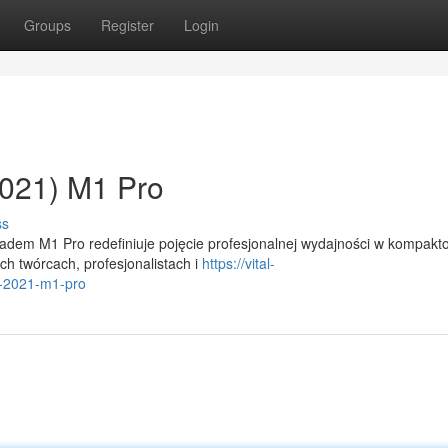
Groups
Register
Login
021) M1 Pro
ss
adem M1 Pro redefiniuje pojęcie profesjonalnej wydajności w kompakt
h twórcach, profesjonalistach i
https://vital-
4-2021-m1-pro