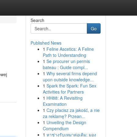
Search
Go
Published News
1
Feline Ascetics: A Feline
Path to Understanding
1
Se procurer un permis
bateau : Guide compl...
1
Why several firms depend
owej
upon outside knowledge...
1
Spark the Spark: Fun Sex
Activities for Partners
1
HH88: A Revisiting
Examination
1
Czy płacisz za jakość, a nie
za reklamę? Przean...
1
Unveiling the Design
Compendium
1
หาช่างรับเหมาต่อเติม: มอง